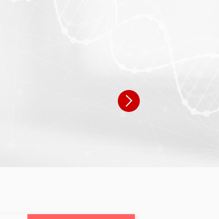
県 N・W様
広島県 N・W様
9歳 男性:44歳
女性:39歳 男性:38歳
広島県
広島県