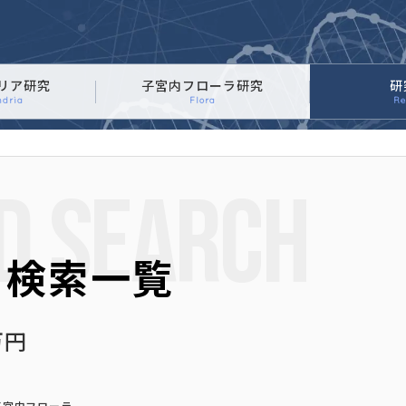
ミトコンドリアに
リア研究
子宮内フローラ研究
研
ndria
Flora
Re
D SEARCH
 検索一覧
万円
子宮内フローラ