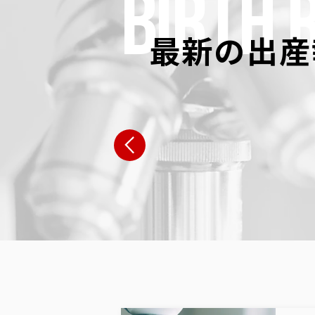
BIRTH 
最新の出産
広島県 N・W様
栃木県 S
女性:39歳 男性:38歳
女性:41歳 男
広島県
栃木県