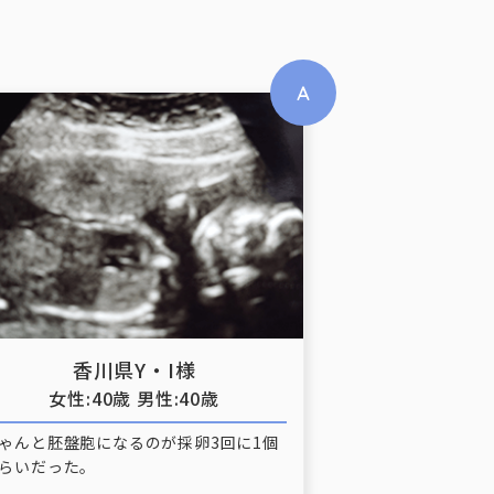
香川県Y・I様
女性:40歳 男性:40歳
ゃんと胚盤胞になるのが採卵3回に1個
らいだった。