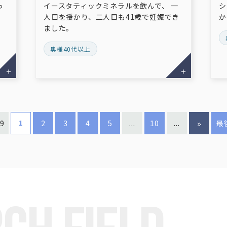
っ
イースタティックミネラルを飲んで、 一
シ
人目を授かり、二人目も41歳で妊娠でき
か
ました。
奥様40代以上
»
1
19
2
3
4
5
...
10
...
最後