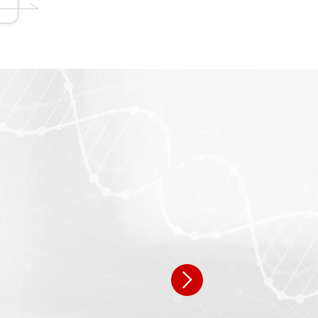
県 N・W様
広島県 N・W様
9歳 男性:44歳
女性:39歳 男性:38歳