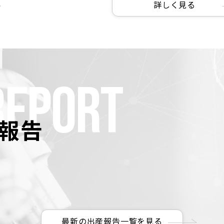
詳しく見る
REPORT
報告
・T様
長野県 H・Y様
広島
最新の出産報告一覧を見る
性:35歳
女性:32歳 男性:34歳
女性:3