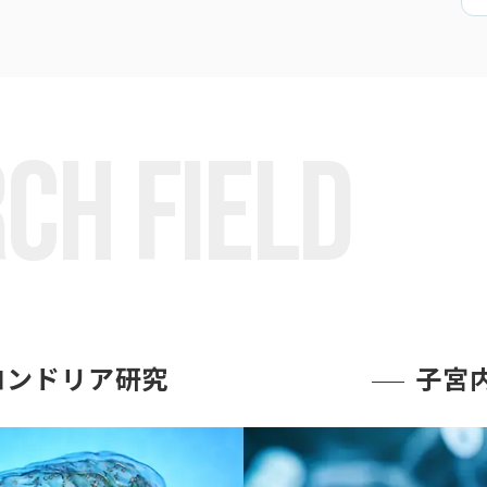
CH FIELD
コンドリア研究
子宮