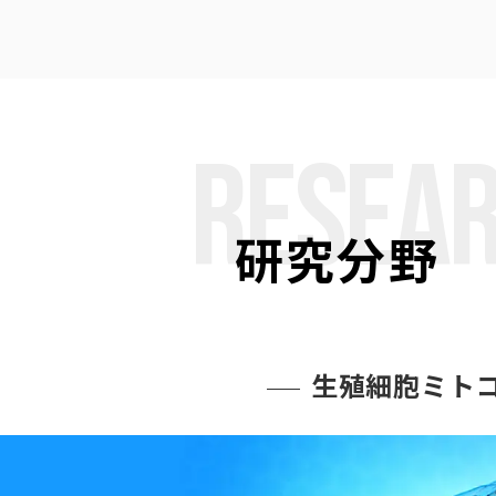
RESEAR
研究分野
生殖細胞ミト