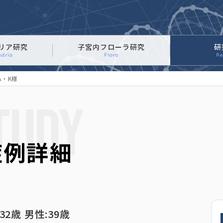
ミトコンドリアに
リア研究
子宮内フローラ研究
研
ndria
Flora
Re
A・K様
TUDY
症例詳細
32歳 男性:39歳