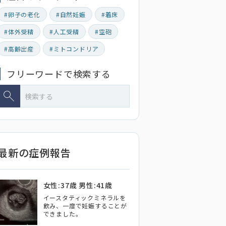
#卵子の老化
#自然妊娠
#着床
#体外受精
#人工受精
#空砲
#高齢出産
#ミトコンドリア
フリーワードで検索する
最新の症例報告
女性:37歳 男性:41歳
イースタティックミネラルを
飲み、一度で妊娠することが
できました。