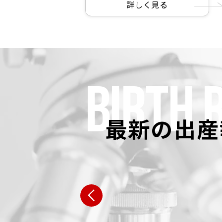
詳しく見る
BIRTH 
最新の出産
広島県 N・W様
栃木県 S
女性:39歳 男性:38歳
女性:41歳 男