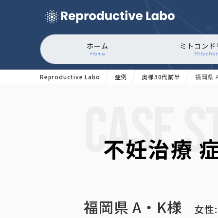
ホーム
ミトコンド
Home
Mitocho
Reproductive Labo
症例
奥様30代前半
福岡県 
CASE S
不妊治療 
福岡県 A・K様
女性: