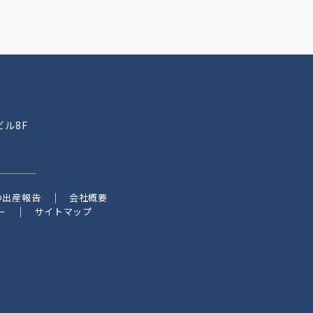
ビル8F
の出産報告
会社概要
ー
サイトマップ