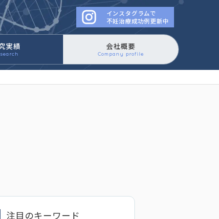
インスタグラムで
働きかけるイースタティック
不妊治療成功例更新中
究実績
会社概要
search
Company profile
注目のキーワード