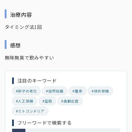
治療内容
タイミング法1回
感想
無味無臭で飲みやすい
注目のキーワード
#卵子の老化
#自然妊娠
#着床
#体外受精
#人工受精
#空砲
#高齢出産
#ミトコンドリア
フリーワードで検索する