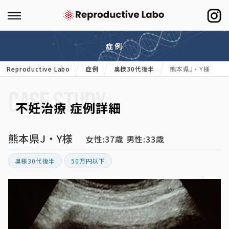
症例
Reproductive Labo
症例
奥様30代後半
熊本県J・Y様
CASE STUDY
不妊治療 症例詳細
熊本県J・Y様
女性:37歳 男性:33歳
奥様30代後半
50万円以下