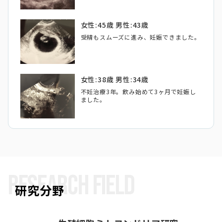
女性:45歳 男性:43歳
受精もスムーズに進み、妊娠できました。
女性:38歳 男性:34歳
不妊治療3年。飲み始めて3ヶ月で妊娠し
ました。
RESEARCH FIELD
研究分野