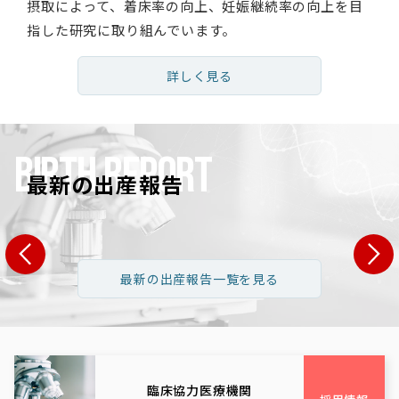
摂取によって、着床率の向上、妊娠継続率の向上を目
指した研究に取り組んでいます。
詳しく見る
BIRTH REPORT
最新の出産報告
県 S・T様
長野県 H・Y様
広島県 N
最新の出産報告一覧を見る
1歳 男性:35歳
女性:32歳 男性:34歳
女性:39歳 男
栃木県
長野県
広島
臨床協力医療機関