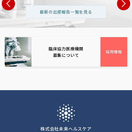
県 S・T様
長野県 H・Y様
広島県 N
最新の出産報告一覧を見る
1歳 男性:35歳
女性:32歳 男性:34歳
女性:39歳 男
栃木県
長野県
広島
臨床協力医療機関
採用情報
募集について
株式会社未来ヘルスケア