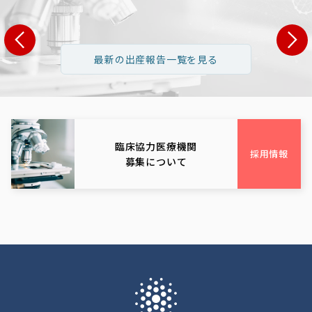
県 S・T様
長野県 H・Y様
広島県 N
最新の出産報告一覧を見る
1歳 男性:35歳
女性:32歳 男性:34歳
女性:39歳 男
栃木県
長野県
広島
臨床協力医療機関
採用情報
募集について