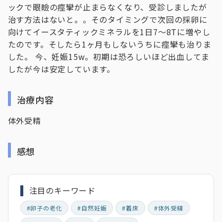
ックで眼瞼の痙攣が止まらなくなり、受診しましたが
治す方法はないと。。そのタイミングで次回の採卵に
向けてイースタティックミネラルを1日7～8Tに増やし
たのです。そしたら1ヶ月もしないうちに痙攣も治りま
した。 今、妊娠15w。初期は恐ろしいほど出血してま
したが今は安定しています。
治療内容
体外受精
感想
注目のキーワード
#卵子の老化
#自然妊娠
#着床
#体外受精