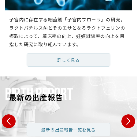
子宮内に存在する細菌叢「子宮内フローラ」の研究。
ラクトバチルス菌とそのエサとなるラクトフェリンの
摂取によって、着床率の向上、妊娠継続率の向上を目
指した研究に取り組んでいます。
詳しく見る
BIRTH REPORT
最新の出産報告
県 S・T様
長野県 H・Y様
広島県 N
最新の出産報告一覧を見る
1歳 男性:35歳
女性:32歳 男性:34歳
女性:39歳 男