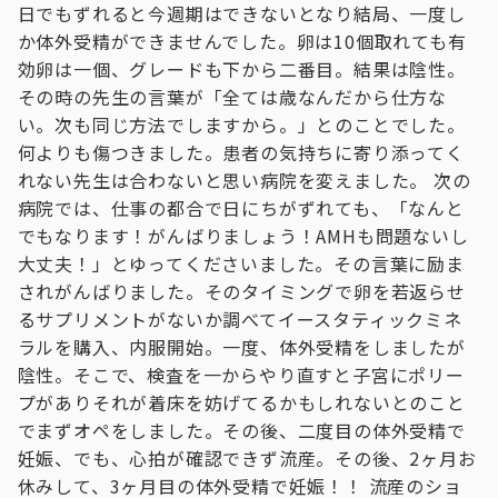
日でもずれると今週期はできないとなり結局、一度し
か体外受精ができませんでした。卵は10個取れても有
効卵は一個、グレードも下から二番目。結果は陰性。
その時の先生の言葉が「全ては歳なんだから仕方な
い。次も同じ方法でしますから。」とのことでした。
何よりも傷つきました。患者の気持ちに寄り添ってく
れない先生は合わないと思い病院を変えました。 次の
病院では、仕事の都合で日にちがずれても、「なんと
でもなります！がんばりましょう！AMHも問題ないし
大丈夫！」とゆってくださいました。その言葉に励ま
されがんばりました。そのタイミングで卵を若返らせ
るサプリメントがないか調べてイースタティックミネ
ラルを購入、内服開始。一度、体外受精をしましたが
陰性。そこで、検査を一からやり直すと子宮にポリー
プがありそれが着床を妨げてるかもしれないとのこと
でまずオペをしました。その後、二度目の体外受精で
妊娠、でも、心拍が確認できず流産。その後、2ヶ月お
休みして、3ヶ月目の体外受精で妊娠！！ 流産のショ