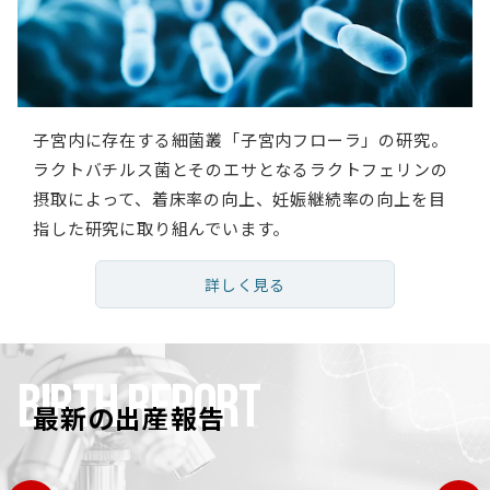
子宮内に存在する細菌叢「子宮内フローラ」の研究。
ラクトバチルス菌とそのエサとなるラクトフェリンの
摂取によって、着床率の向上、妊娠継続率の向上を目
指した研究に取り組んでいます。
詳しく見る
BIRTH REPORT
最新の出産報告