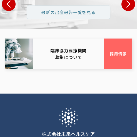
県 S・T様
長野県 H・Y様
広島県 N
最新の出産報告一覧を見る
1歳 男性:35歳
女性:32歳 男性:34歳
女性:39歳 男
栃木県
長野県
広島
臨床協力医療機関
採用情報
募集について
株式会社未来ヘルスケア