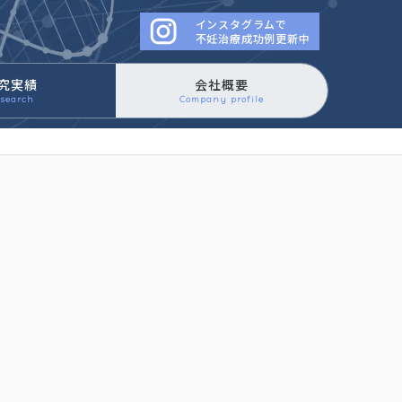
インスタグラムで
働きかけるイースタティック
不妊治療成功例更新中
究実績
会社概要
search
Company profile