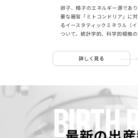
卵子、精子のエネルギー源であり
要な器官「ミトコンドリア」に
るイースタティックミネラル（イ
ついて、統計学的、科学的根拠の
詳しく見る
BIRTH 
最新の出産