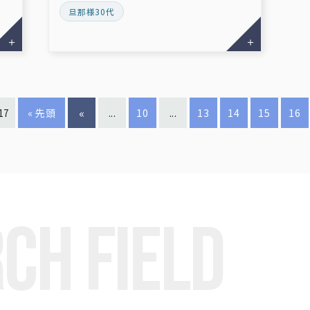
旦那様30代
«
 17
« 先頭
...
10
...
13
14
15
16
CH FIELD