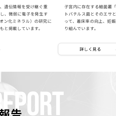
、遺伝情報を受け継ぐ重
子宮内に存在する細菌叢
対し、微弱に電子を発生す
トバチルス菌とそのエサ
オン化ミネラル）の研究に
って、着床率の向上、妊
もと掲載しています。
り組んでいます。
詳しく見る
REPORT
報告