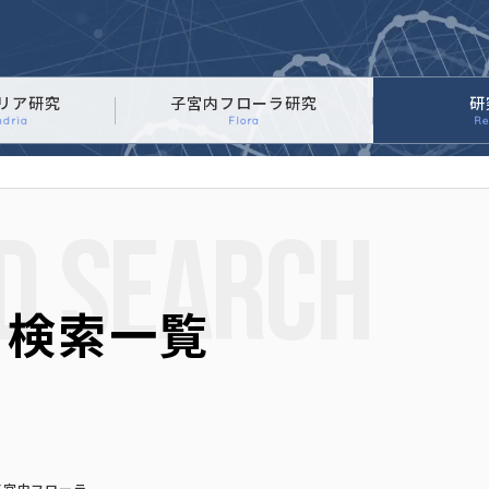
ミトコンドリアに
リア研究
子宮内フローラ研究
研
ndria
Flora
Re
D SEARCH
 検索一覧
子宮内フローラ