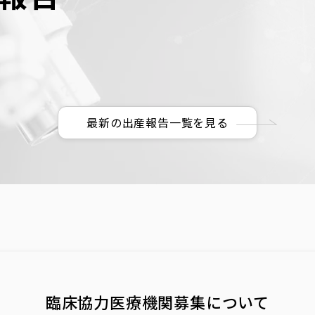
・T様
長野県 H・Y様
広島
最新の出産報告一覧を見る
性:35歳
女性:32歳 男性:34歳
女性:3
長野県
臨床協力医療機関
募集について